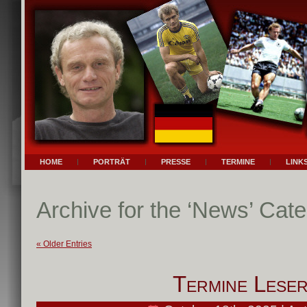
HOME
PORTRÄT
PRESSE
TERMINE
LINK
Archive for the ‘News’ Cat
« Older Entries
Termine Leser