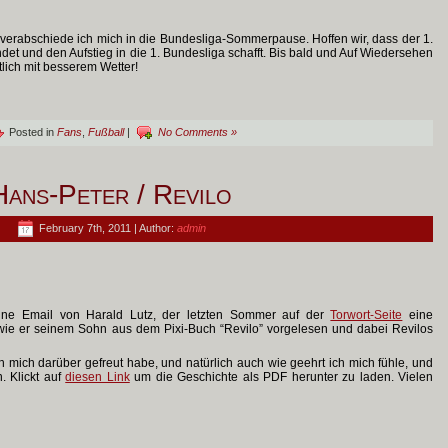
erabschiede ich mich in die Bundesliga-Sommerpause. Hoffen wir, dass der 1.
det und den Aufstieg in die 1. Bundesliga schafft. Bis bald und Auf Wiedersehen
lich mit besserem Wetter!
Posted in
Fans
,
Fußball
|
No Comments »
Hans-Peter / Revilo
February 7th, 2011 | Author:
admin
ine Email von Harald Lutz, der letzten Sommer auf der
Torwort-Seite
eine
, wie er seinem Sohn aus dem Pixi-Buch “Revilo” vorgelesen und dabei Revilos
h mich darüber gefreut habe, und natürlich auch wie geehrt ich mich fühle, und
. Klickt auf
diesen Link
um die Geschichte als PDF herunter zu laden. Vielen